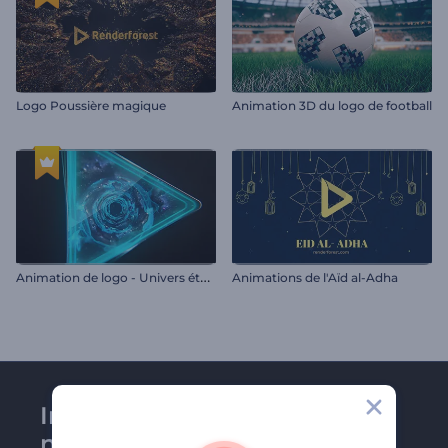
Logo Poussière magique
Animation 3D du logo de football
A
nimation de logo - Univers étoilé
Animations de l'Aïd al-Adha
Inscrivez-vous à la
newsletter de