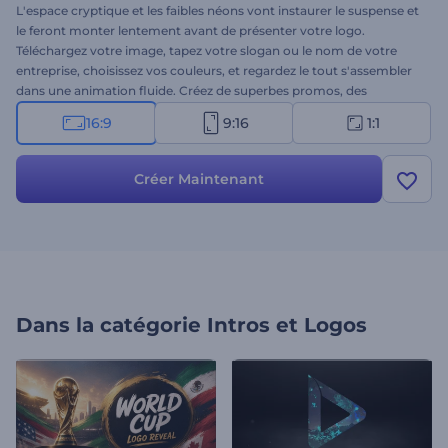
L'espace cryptique et les faibles néons vont instaurer le suspense et
le feront monter lentement avant de présenter votre logo.
Téléchargez votre image, tapez votre slogan ou le nom de votre
entreprise, choisissez vos couleurs, et regardez le tout s'assembler
dans une animation fluide. Créez de superbes promos, des
intros/outros YouTube, des génériques de films et bien plus encore.
16:9
9:16
1:1
Essayez dès aujourd'hui !
Créer Maintenant
Dans la catégorie
Intros et Logos