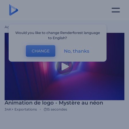
Accueil
Modèles
Animation De Logo - Mystère Au Néon
Would you like to change Renderforest language
to English?
No, thanks
CHANGE
Animation de logo - Mystère au néon
34K+
Exportations
15 secondes