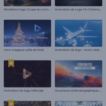
R
évélation logo Coupe du monde
A
nimation de Logo Fin Cinématographique
A
nimation de logo - Avion réaliste
Intro magique veille de Noël
O
uverture cinématographique en nuages
Animation du logo infernale