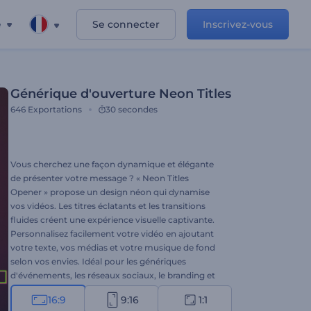
e
Se connecter
Inscrivez-vous
Générique d'ouverture Neon Titles
646
Exportations
30 secondes
Vous cherchez une façon dynamique et élégante
de présenter votre message ? « Neon Titles
Opener » propose un design néon qui dynamise
vos vidéos. Les titres éclatants et les transitions
fluides créent une expérience visuelle captivante.
Personnalisez facilement votre vidéo en ajoutant
votre texte, vos médias et votre musique de fond
selon vos envies. Idéal pour les génériques
d'événements, les réseaux sociaux, le branding et
autres vidéos promotionnelles. Créez dès
16:9
9:16
1:1
maintenant !