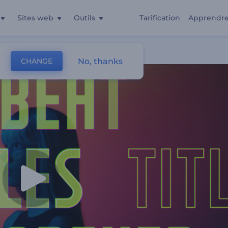
Sites web
Outils
Tarification
Apprendr
No, thanks
CHANGE