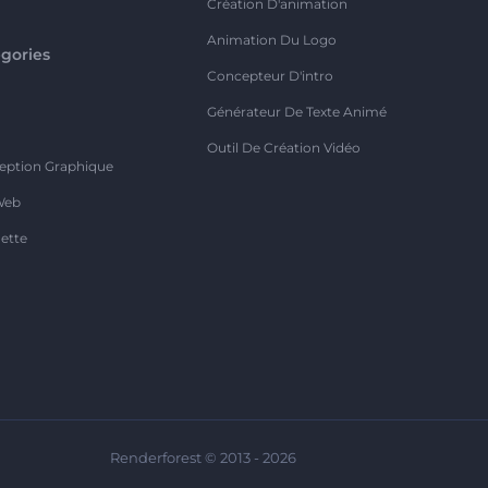
Création D'animation
Animation Du Logo
gories
Concepteur D'intro
o
Générateur De Texte Animé
Outil De Création Vidéo
eption Graphique
Web
ette
Renderforest © 2013 - 2026