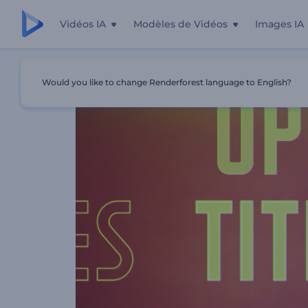
Vidéos IA
Modèles de Vidéos
Images IA
Accueil
Modèles
Générique D'ouverture Neon Titles
Would you like to change Renderforest language to English?