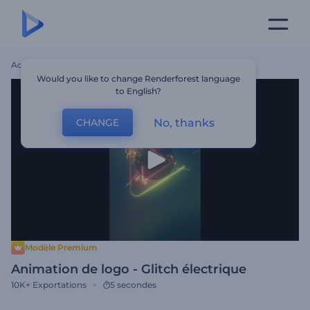
Accueil
Modèles
Animation De Logo - Glitch Électrique
Would you like to change Renderforest language
to English?
No, thanks
CHANGE
Modèle Premium
Animation de logo - Glitch électrique
10K+
Exportations
5 secondes