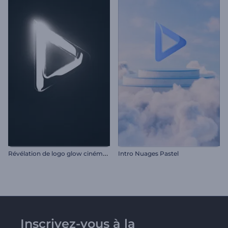
R
évélation de logo glow cinématique
Intro Nuages Pastel
Inscrivez-vous à la