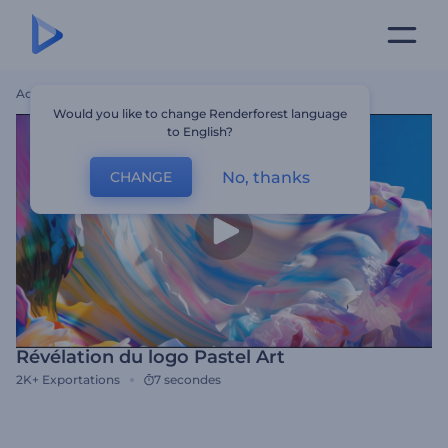
Accueil
Modèles
Révélation Du Logo Pastel Art
Would you like to change Renderforest language
to English?
No, thanks
CHANGE
Révélation du logo Pastel Art
2K+
Exportations
7 secondes