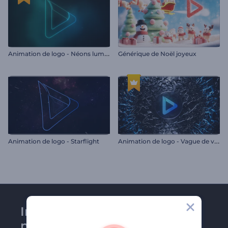
A
nimation de logo - Néons lumineux
Générique de Noël joyeux
A
nimation de logo - Vague de verre brisé
Animation de logo - Starflight
Inscrivez-vous à la
newsletter de