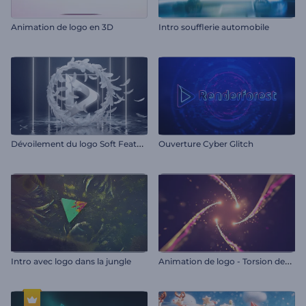
Animation de logo en 3D
Intro soufflerie automobile
D
évoilement du logo Soft Feathers
Ouverture Cyber Glitch
A
nimation de logo - Torsion des traces de lumière
Intro avec logo dans la jungle