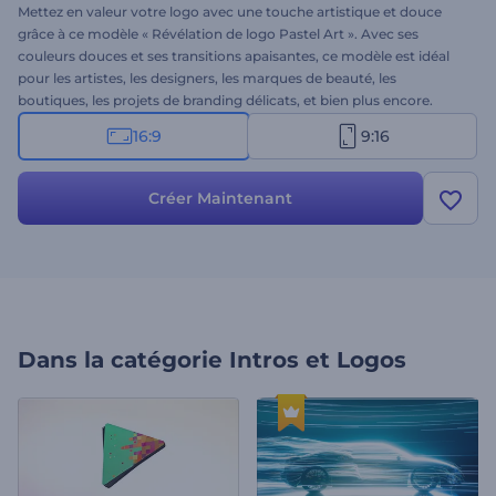
Mettez en valeur votre logo avec une touche artistique et douce
grâce à ce modèle « Révélation de logo Pastel Art ». Avec ses
couleurs douces et ses transitions apaisantes, ce modèle est idéal
pour les artistes, les designers, les marques de beauté, les
boutiques, les projets de branding délicats, et bien plus encore.
Facile à utiliser et rapide à créer, il vous permet de personnaliser
16:9
9:16
votre logo et votre slogan, et d'adapter l'ambiance à votre
musique. Créez dès maintenant et faites une première impression
douce, élégante et inoubliable !
Créer Maintenant
Dans la catégorie
Intros et Logos