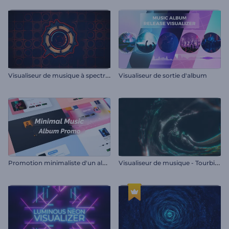
V
isualiseur de musique à spectre audio plat
Visualiseur de sortie d'album
P
romotion minimaliste d'un album musical
V
isualiseur de musique - Tourbillon abstrait