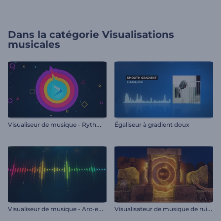
Dans la catégorie
Visualisations
musicales
V
isualiseur de musique - Rythmes sensibles
Égaliseur à gradient doux
V
isualiseur de musique - Arc-en-ciel
V
isualisateur de musique de ruines anciennes