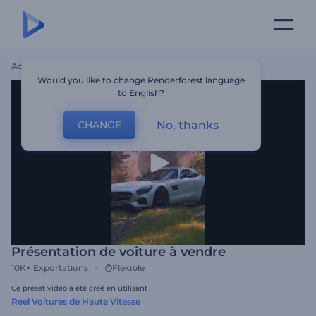
Accueil
Modèles
Présentation De Voiture À Vendre
Would you like to change Renderforest language
to English?
No, thanks
CHANGE
Présentation de voiture à vendre
10K+
Exportations
Flexible
Ce preset vidéo a été créé en utilisant
Reel Voitures de Haute Vitesse