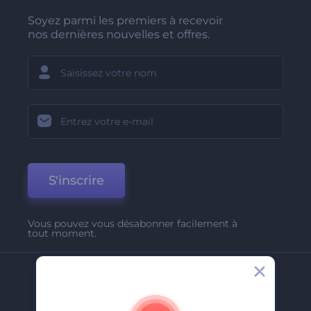
Soyez parmi les premiers à recevoir
nos dernières nouvelles et offres.
S'inscrire
Vous pouvez vous désabonner facilement à
tout moment.
Entreprise
A Propos De Nous