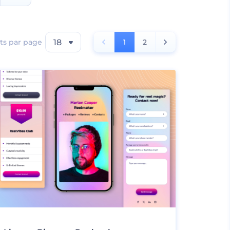
ts par page
18
1
2