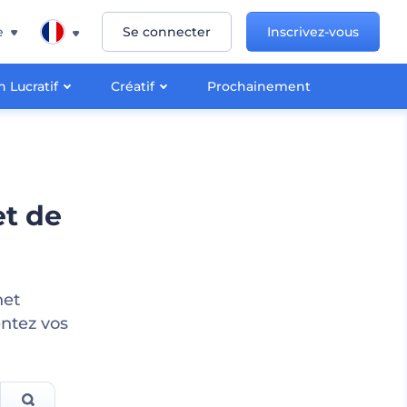
e
Se connecter
Inscrivez-vous
 Lucratif
Créatif
Prochainement
et de
net
entez vos