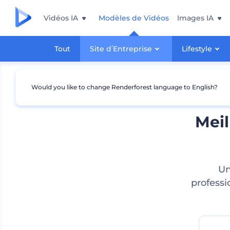
Vidéos IA
Modèles de Vidéos
Images IA
Tout
Site d՛Entreprise
Lifestyle
Would you like to change Renderforest language to English?
Meil
Un
professi