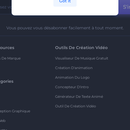
Got it
S'i
Vous pouvez vous désabonner facilement à tout moment.
ources
Outils De Création Vidéo
s De Marque
Visualiseur De Musique Gratuit
Création D'animation
Animation Du Logo
gories
Concepteur D'intro
o
Générateur De Texte Animé
Outil De Création Vidéo
eption Graphique
Web