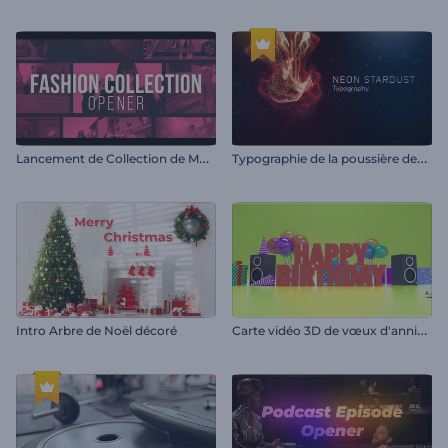
L
ancement de Collection de Mode
T
ypographie de la poussière des étoiles de néon
C
arte vidéo 3D de vœux d'anniversaire
Intro Arbre de Noël décoré