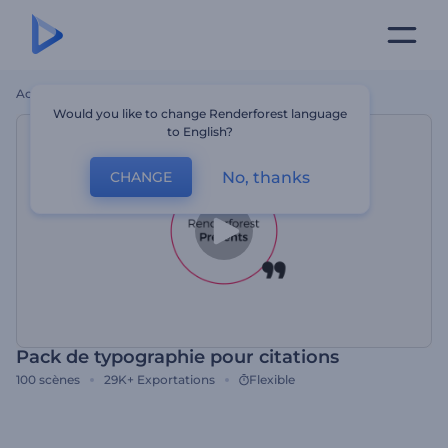
Accueil
Modèles
Pack De Typographie Pour Citations
Would you like to change Renderforest language
to English?
No, thanks
CHANGE
Pack de typographie pour citations
100
scènes
29K+
Exportations
Flexible