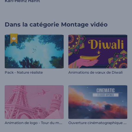
Karl-Heinz Hanft
Dans la catégorie
Montage vidéo
Pack - Nature réaliste
Animations de vœux de Diwali
A
nimation de logo - Tour du monde
O
uverture cinématographique en nuages