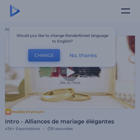
Accueil
Modèles
Intro - Alliances De Mariage Élégantes
Would you like to change Renderforest language
to English?
No, thanks
CHANGE
Modèle Premium
Intro - Alliances de mariage élégantes
43K+
Exportations
15 secondes