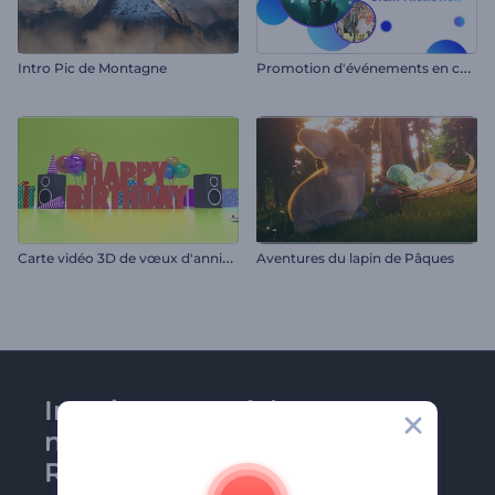
P
romotion d'événements en couleurs
Intro Pic de Montagne
C
arte vidéo 3D de vœux d'anniversaire
Aventures du lapin de Pâques
Inscrivez-vous à la
newsletter de
Renderforest