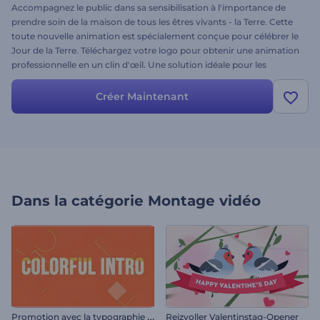
Accompagnez le public dans sa sensibilisation à l'importance de
prendre soin de la maison de tous les êtres vivants - la Terre. Cette
toute nouvelle animation est spécialement conçue pour célébrer le
Jour de la Terre. Téléchargez votre logo pour obtenir une animation
professionnelle en un clin d'œil. Une solution idéale pour les
célébrations de la Journée de la Terre, les intros YouTube, les
publicités télévisées, les présentations, et bien d'autres choses
Créer Maintenant
encore. À vous de jouer !
Dans la catégorie
Montage vidéo
P
romotion avec la typographie colorée
Reizvoller Valentinstag-Opener