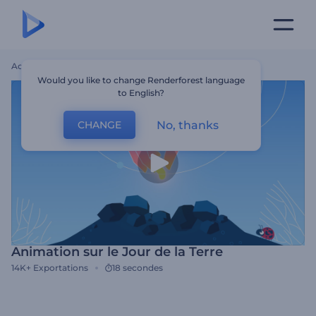
Accueil
Modèles
Animation Sur Le Jour De La Terre
Would you like to change Renderforest language
to English?
No, thanks
CHANGE
Animation sur le Jour de la Terre
14K+
Exportations
18 secondes