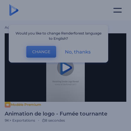
Accueil
Modèles
Animation De Logo - Fumée Tournante
Would you like to change Renderforest language
to English?
No, thanks
CHANGE
Modèle Premium
Animation de logo - Fumée tournante
9K+
Exportations
8 secondes