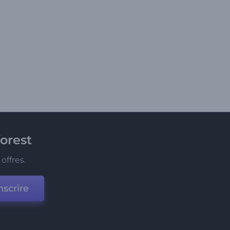
orest
offres.
nscrire