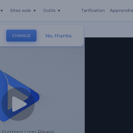
Sites web
Outils
Tarification
Apprendr
No, thanks
CHANGE