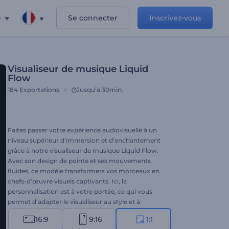
e
Se connecter
Inscrivez-vous
Visualiseur de musique Liquid
Flow
184
Exportations
Jusqu’à 30min.
Faites passer votre expérience audiovisuelle à un
niveau supérieur d'immersion et d'enchantement
grâce à notre visualiseur de musique Liquid Flow.
Avec son design de pointe et ses mouvements
fluides, ce modèle transformera vos morceaux en
chefs-d'œuvre visuels captivants. Ici, la
personnalisation est à votre portée, ce qui vous
permet d'adapter le visualiseur au style et à
l'ambiance de votre musique. Téléchargez votre
16:9
9:16
1:1
morceau, choisissez parmi différents styles de