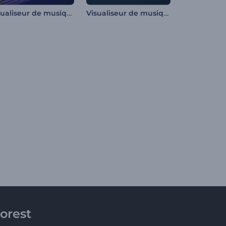
Visualiseur de musique de cassette rétro
Visualiseur de musique beats rhytmiques
orest