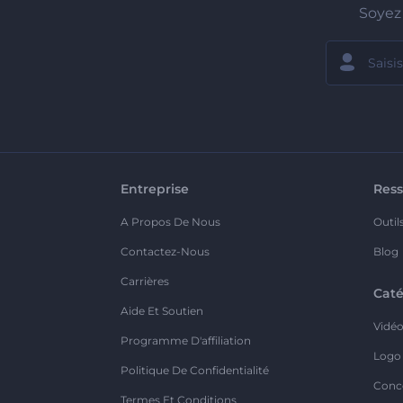
Soyez 
Entreprise
Ress
A Propos De Nous
Outil
Contactez-Nous
Blog
Carrières
Caté
Aide Et Soutien
Vidé
Programme D'affiliation
Logo
Politique De Confidentialité
Conc
Termes Et Conditions