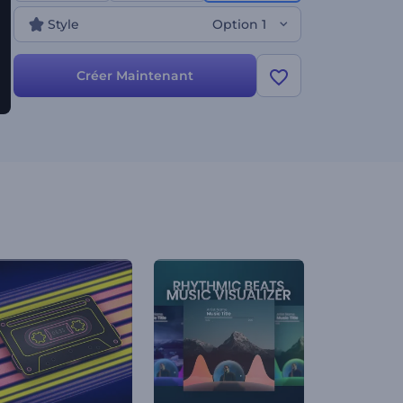
couleurs et regardez les sons prendre vie dans une
Style
Option 1
symphonie de formes liquides. Idéal pour les
promotions musicales, les nouvelles sorties de
single, les chaînes YouTube et bien d'autres projets.
Créer Maintenant
Essayez-le dès maintenant !