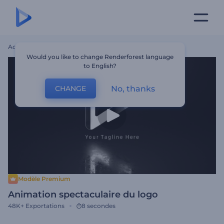
Accueil
Modèles
Animation Spectaculaire Du Logo
Would you like to change Renderforest language
to English?
No, thanks
CHANGE
Modèle Premium
Animation spectaculaire du logo
48K+
Exportations
8 secondes