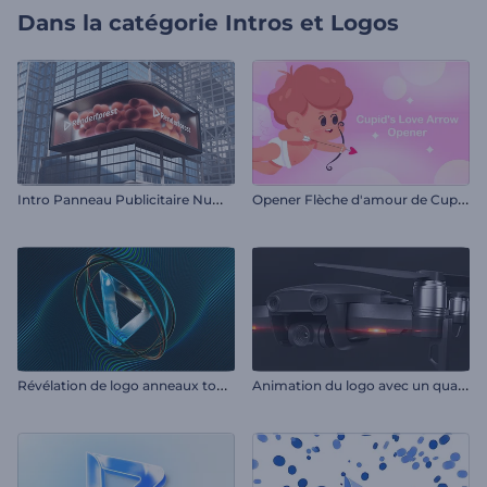
Dans la catégorie
Intros et Logos
I
ntro Panneau Publicitaire Numérique
O
pener Flèche d'amour de Cupidon
R
évélation de logo anneaux tournoyants
A
nimation du logo avec un quadrirotor