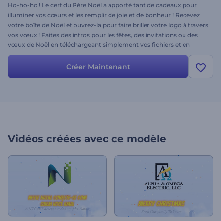
Ho-ho-ho ! Le cerf du Père Noël a apporté tant de cadeaux pour
illuminer vos cœurs et les remplir de joie et de bonheur ! Recevez
votre boîte de Noël et ouvrez-la pour faire briller votre logo à travers
vos vœux ! Faites des intros pour les fêtes, des invitations ou des
vœux de Noël en téléchargeant simplement vos fichiers et en
ajoutant votre texte. Essayez dès maintenant et surprenez vos
amis, vos parents et vos proches ! Joyeuses fêtes !
Créer Maintenant
Vidéos créées avec ce modèle