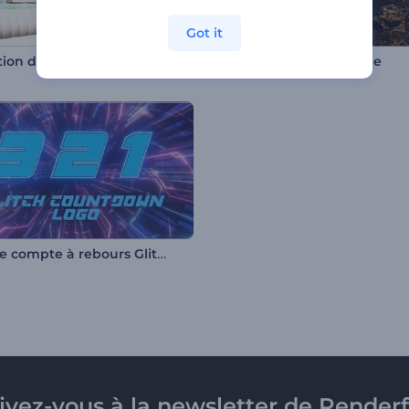
Got it
Animation du logo de la construction
Logo Poussière magique
Logo de compte à rebours Glitch
rivez-vous à la newsletter de Renderf