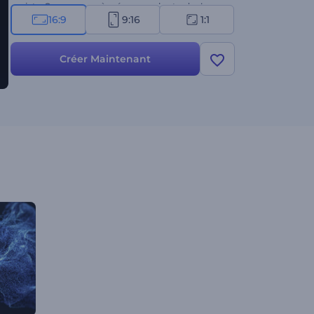
projets. Commencez à créer sans plus tarder !
16:9
9:16
1:1
Créer Maintenant