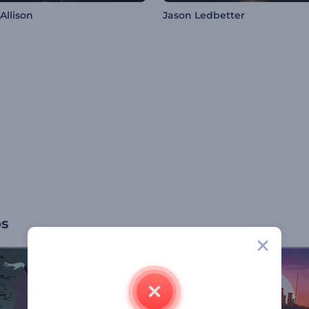
Allison
Jason Ledbetter
os