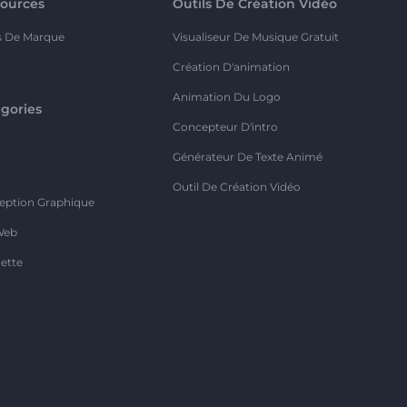
ources
Outils De Création Vidéo
s De Marque
Visualiseur De Musique Gratuit
Création D'animation
Animation Du Logo
gories
Concepteur D'intro
o
Générateur De Texte Animé
Outil De Création Vidéo
eption Graphique
Web
ette