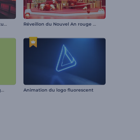
Animation de logo - Rétro futuriste
Réveillon du Nouvel An rouge jovial
Salutations adorables de Pâques
Animation du logo fluorescent