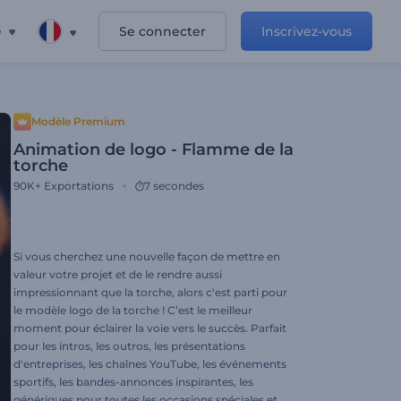
e
Se connecter
Inscrivez-vous
Modèle Premium
Animation de logo - Flamme de la
torche
90K+
Exportations
7 secondes
Si vous cherchez une nouvelle façon de mettre en
valeur votre projet et de le rendre aussi
impressionnant que la torche, alors c'est parti pour
le modèle logo de la torche ! C’est le meilleur
moment pour éclairer la voie vers le succès. Parfait
pour les intros, les outros, les présentations
d'entreprises, les chaînes YouTube, les événements
sportifs, les bandes-annonces inspirantes, les
génériques pour toutes les occasions spéciales et