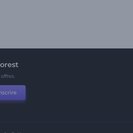
orest
offres.
nscrire