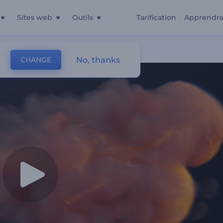
Sites web
Outils
Tarification
Apprendr
orche
No, thanks
CHANGE