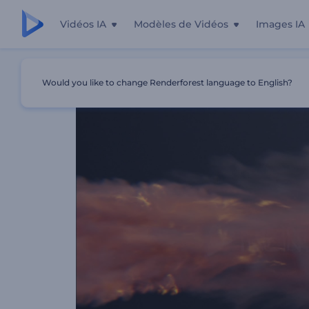
Vidéos IA
Modèles de Vidéos
Images IA
Accueil
Modèles
Animation De Logo - Flamme De La T
Would you like to change Renderforest language to English?