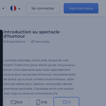
e
Se connecter
Inscrivez-vous
Introduction au spectacle
d'humour
61
Exportations
7 secondes
Lumières allumées, micro prêt, et que les rires
fusent ! Cette intro pour stand-up est conçue pour
lancer votre spectacle avec style. Spécialement
conçue pour les soirées d'humour, les événements
de stand-up ou tout contenu humoristique, cette
intro est idéale pour captiver votre public dès les
premières secondes. Choisissez entre une version
avec logo ou texte et commencez à la
personnaliser : ajoutez le nom de votre spectacle, la
16:9
9:16
1:1
date, le lieu et dynamisez le tout avec une musique