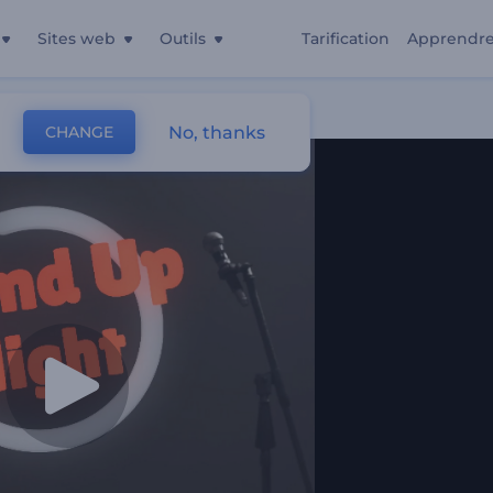
Sites web
Outils
Tarification
Apprendr
No, thanks
CHANGE