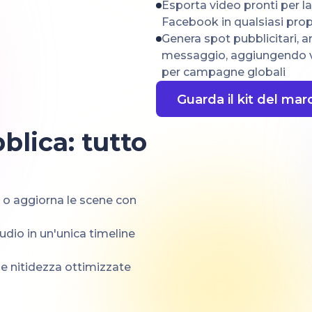
Esporta video pronti per l
Facebook in qualsiasi pro
Genera spot pubblicitari, a
messaggio, aggiungendo voc
per campagne globali
Guarda il kit del mar
blica: tutto
e o aggiorna le scene con
audio in un'unica timeline
 e nitidezza ottimizzate