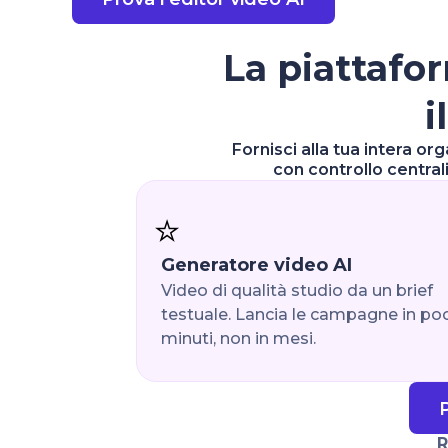
La piattafor
i
Fornisci alla tua intera or
con controllo central
⭐
Generatore video AI
Video di qualità studio da un brief
testuale. Lancia le campagne in po
minuti, non in mesi.
P
R