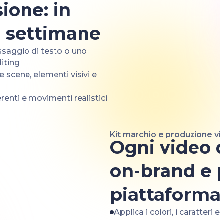
sione: in
n settimane
ssaggio di testo o uno
iting
e scene, elementi visivi e
renti e movimenti realistici
Kit marchio e produzione v
Ogni video
on-brand e 
piattaform
Applica i colori, i caratteri