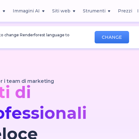
o
Immagini AI
Siti web
Strumenti
Prezzi
 to change Renderforest language to
CHANGE
r i team di marketing
i di
fessionali
eloce