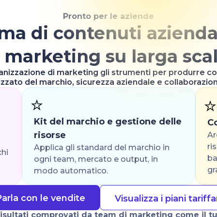
Pronto per le aziende
ma di contenuti azienda
l marketing su larga sca
ganizzazione di marketing gli strumenti per produrre con
izzato del marchio, sicurezza aziendale e collaborazion
⭐
⭐
Kit del marchio e gestione delle
Co
risorse
Ar
ri
Applica gli standard del marchio in
chi
ba
ogni team, mercato e output, in
gr
modo automatico.
arla con le vendite
Visualizza i piani tariffa
isultati comprovati da team di marketing come il t