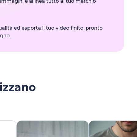
 immagini e allinea tutto al tuo marchio
alità ed esporta il tuo video finito, pronto
ogno.
lizzano