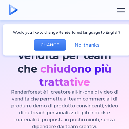
La piattaforma di creazione video IA pensata
Would you like to change Renderforest language to English?
per i team commerciali
Creatore di video di
No, thanks
CHANGE
vendita per team
che
chiudono più
trattative
Renderforest è il creatore all-in-one di video di
vendita che permette ai team commerciali di
produrre demo di prodotto convincenti, video
di outreach personalizzati, pitch deck e
materiali di proposta in pochi minuti, senza
dipendere dai team creativi.