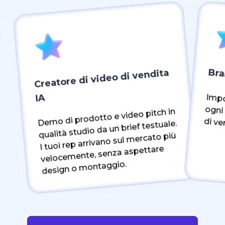
Bra
Creatore di video di vendita
IA
Demo di prodotto e video pitch in
Imponi gli stand
qualità studio da un brief testuale.
I tuoi rep arrivano sul mercato più
velocemente, senza aspettare
design o montaggio.