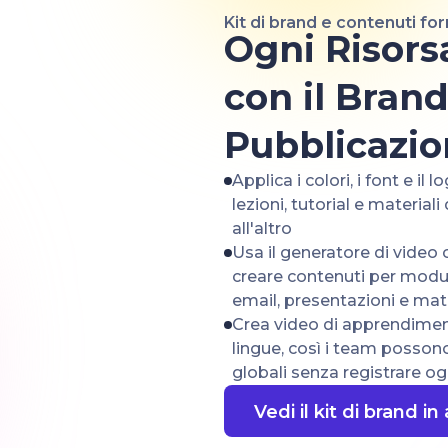
Kit di brand e contenuti fo
Ogni Risors
con il Brand
Pubblicazi
Applica i colori, i font e il 
lezioni, tutorial e materia
all'altro
Usa il generatore di video 
creare contenuti per modu
email, presentazioni e mater
Crea video di apprendiment
lingue, così i team posson
globali senza registrare og
Vedi il kit di brand in