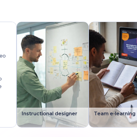
deo
o
e
Instructional designer
Team e-learning