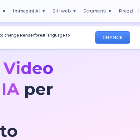
o
Immagini AI
Siti web
Strumenti
Prezzi
 to change Renderforest language to
CHANGE
 Video
 IA
per
to