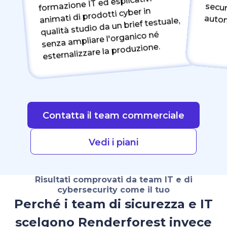
formazione IT ed esplicativi
animati di prodotti cyber in
autom
qualità studio da un brief testuale,
senza ampliare l'organico né
esternalizzare la produzione.
Contatta il team commerciale
Vedi i piani
Risultati comprovati da team IT e di
cybersecurity come il tuo
Perché i team di sicurezza e IT
scelgono Renderforest invece