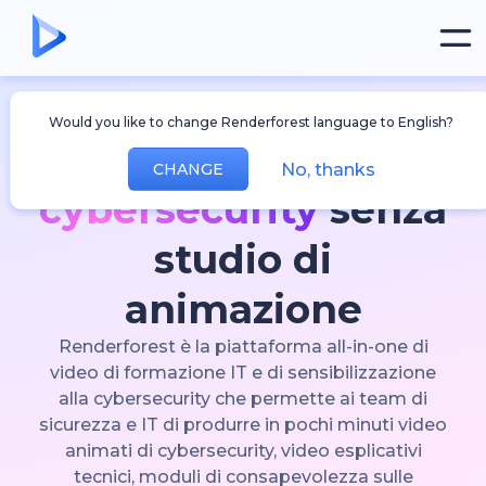
La piattaforma video IA pensata per i team IT
Would you like to change Renderforest language to English?
e di cybersecurity
Video animati di
No, thanks
CHANGE
cybersecurity
senza
studio di
animazione
Renderforest è la piattaforma all-in-one di
video di formazione IT e di sensibilizzazione
alla cybersecurity che permette ai team di
sicurezza e IT di produrre in pochi minuti video
animati di cybersecurity, video esplicativi
tecnici, moduli di consapevolezza sulle