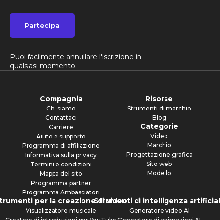
Partecipa
Puoi facilmente annullare l'iscrizione in
qualsiasi momento.
Compagnia
Risorse
Chi siamo
Strumenti di marchio
Contattaci
Blog
Categorie
Carriere
Video
Aiuto e supporto
Marchio
Programma di affiliazione
Progettazione grafica
Informativa sulla privacy
Sito web
Termini e condizioni
Modello
Mappa del sito
Programma partner
Programma Ambasciatori
trumenti per la creazione di video
Strumenti di intelligenza artificia
Visualizzatore musicale
Generatore video AI
Creatore di introduzioni per YouTube
Generatore di animazioni AI