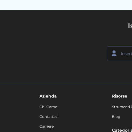
I
Azienda
Risorse
Chi Siamo
Strumenti 
Contattaci
Blog
Carriere
Categori