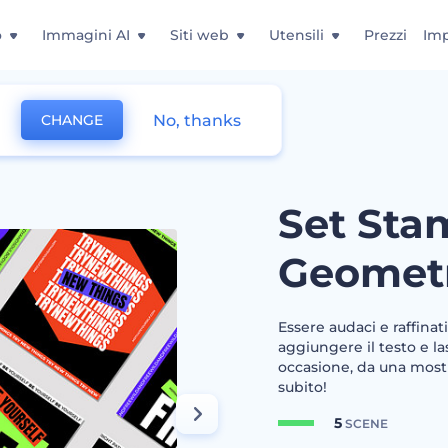
o
Immagini AI
Siti web
Utensili
Prezzi
Imp
No, thanks
CHANGE
metrica
Set Sta
Geomet
Essere audaci e raffinat
aggiungere il testo e la
occasione, da una mostr
subito!
5
SCENE