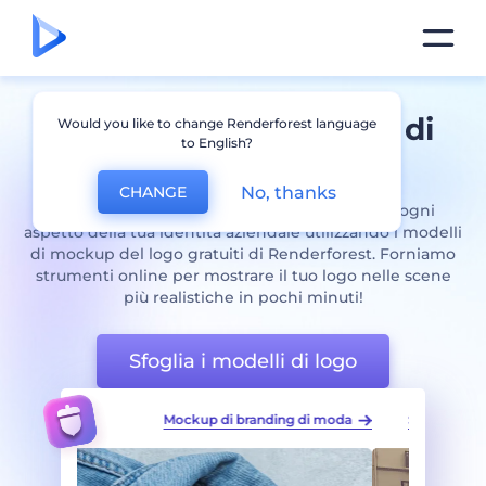
Splendido generatore di
Would you like to change Renderforest language
to English?
mockup
Logo
No, thanks
CHANGE
Pronto a dare vita al tuo marchio? Visualizza ogni
aspetto della tua identità aziendale utilizzando i modelli
di mockup del logo gratuiti di Renderforest. Forniamo
strumenti online per mostrare il tuo logo nelle scene
più realistiche in pochi minuti!
Sfoglia i modelli di logo
 di moda
Set di mockup per segnaletica per finestre
Pacc