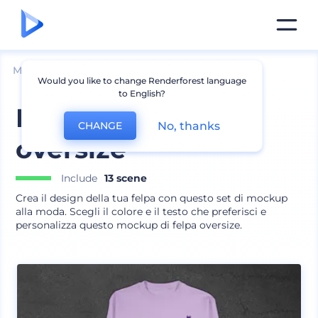
Mockup
Abbigliamento
Mockup felpa
Would you like to change Renderforest language
to English?
Mockup di felpe
No, thanks
CHANGE
oversize
Include
13 scene
Crea il design della tua felpa con questo set di mockup
alla moda. Scegli il colore e il testo che preferisci e
personalizza questo mockup di felpa oversize.