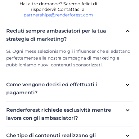
Hai altre domande? Saremo felici di
rispondervi! Contattaci al
partnerships@renderforest.com
Recluti sempre ambasciatori per la tua
strategia di marketing?
Sì. Ogni mese selezioniamo gli influencer che si adattano
perfettamente alla nostra campagna di marketing e
pubblichiamo nuovi contenuti sponsorizzati.
Come vengono decisi ed effettuati i
pagamenti?
Tutte le tariffe vengono concordate direttamente con gli
ambasciatori in base alle dimensioni, alla portata e al
Renderforest richiede esclusività mentre
coinvolgimento del loro pubblico. I pagamenti vengono
lavora con gli ambasciatori?
effettuati tramite bonifico bancario o PayPal.
Sì. Mentre lavori con noi, accetti di non promuovere alcun
concorrente diretto.
Che tipo di contenuti realizzano gli