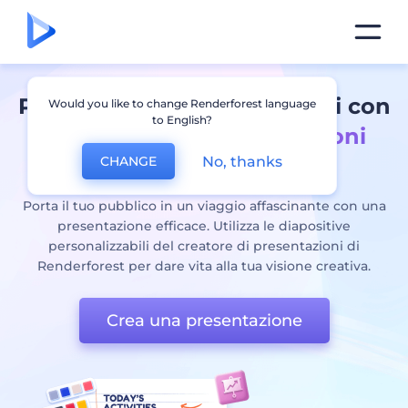
Progetta diapositive potenti con
Would you like to change Renderforest language
to English?
un
creatore di presentazioni
No, thanks
CHANGE
online
Porta il tuo pubblico in un viaggio affascinante con una
presentazione efficace. Utilizza le diapositive
personalizzabili del creatore di presentazioni di
Renderforest per dare vita alla tua visione creativa.
Crea una presentazione