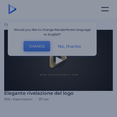
Casa
Modelli
Elegante Rivelazione Del Logo
Would you like to change Renderforest language
to English?
No, thanks
CHANGE
Elegante rivelazione del logo
93K+
Esportazioni
7 sec