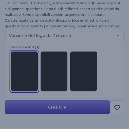
Devi animare il tuo logo? Qui troverai tantissimi loghi video eleganti
e di grande ispirazione. Sono fluidi, raffinati, accattivanti e veloci da
realizzare. Sono disponibili versioni argento, oro e colorate.
Caratterizzata da un delicato riflesso di luce ed effetti di fumo,
questa intro è perfetta per presentazioni, canali online, introduzioni
e molto altro. Carica il tuo logo, inserisci il testo e ottieni
Versione del logo da 7 secondi
un'apertura completamente nuova per i tuoi video. Provala subito!
Stili disponibili
(3)
Crea Ora