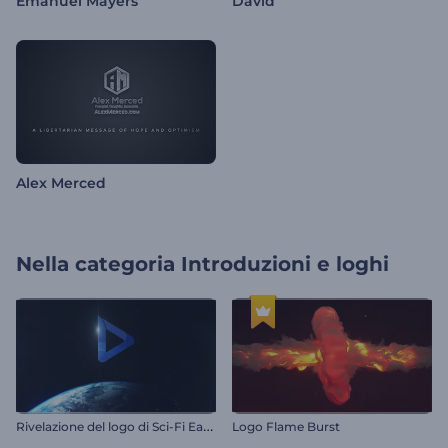
Emanuel Mayers
David
Alex Merced
Nella categoria
Introduzioni e loghi
R
ivelazione del logo di Sci-Fi Earth
Logo Flame Burst