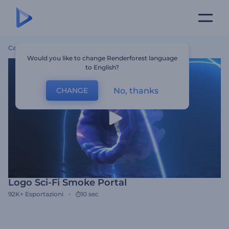
Casa
Modelli
Logo Sci-Fi Smoke Portal
Would you like to change Renderforest language
to English?
No, thanks
CHANGE
Logo Sci-Fi Smoke Portal
92K+
Esportazioni
10 sec