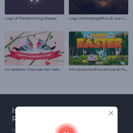
L
ogo cinematografico di una nuvola temporalesca
Logo di Transforming Shapes
U
n delizioso inizio per San Valentino
I
ntroduzione all'avventura di Pasqua
Iscriviti alla newsletter di
Renderforest
Sii tra i primi a ricevere le nostre ultime