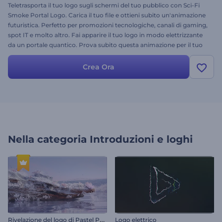
Teletrasporta il tuo logo sugli schermi del tuo pubblico con Sci-Fi
Smoke Portal Logo. Carica il tuo file e ottieni subito un'animazione
futuristica. Perfetto per promozioni tecnologiche, canali di gaming,
spot IT e molto altro. Fai apparire il tuo logo in modo elettrizzante
da un portale quantico. Prova subito questa animazione per il tuo
logo!
Crea Ora
Nella categoria
Introduzioni e loghi
R
ivelazione del logo di Pastel Paradise
Logo elettrico