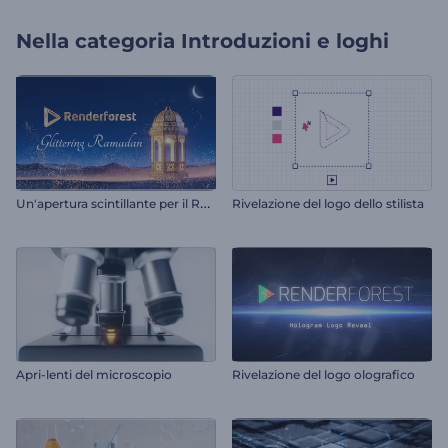
Nella categoria
Introduzioni e loghi
U
n'apertura scintillante per il Ramadan
Rivelazione del logo dello stilista
Apri-lenti del microscopio
Rivelazione del logo olografico