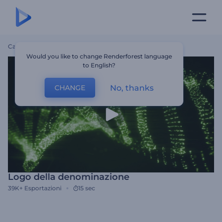
Casa
Modelli
Logo Della Denominazione
Would you like to change Renderforest language
to English?
No, thanks
CHANGE
Logo della denominazione
39K+
Esportazioni
15 sec