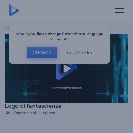
Casa
Modelli
Logo Di Fantascienza
Would you like to change Renderforest language
to English?
No, thanks
CHANGE
Logo di fantascienza
61K+
Esportazioni
9 sec