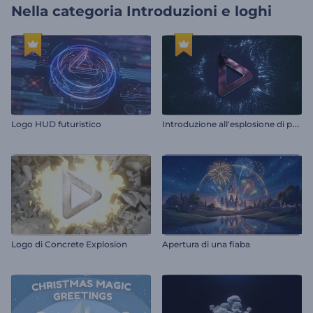
Nella categoria
Introduzioni e loghi
I
ntroduzione all'esplosione di particelle radianti
Logo HUD futuristico
Logo di Concrete Explosion
Apertura di una fiaba