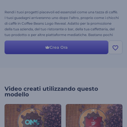
Rendi i tuoi progetti piacevoli ed essenziali come una tazza di caffè.
I tuoi guadagni arriveranno uno dopo l'altro, proprio come i chicchi
di caffè in Coffee Beans Logo Reveal. Adatto per la promozione
della tua azienda, del tuo ristorante o bar, della tua caffetteria, del
tuo prodotto o per altre piattaforme mediatiche. Bastano pochi
minuti: carica il tuo logo, modifica il testo e la musica e avrai un
video fresco e accattivante. Provalo oggi stesso e lasciati
Crea Ora
trasportare dall'onda del successo.
Video creati utilizzando questo
modello