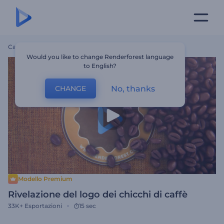
Casa
Modelli
Rivelazione Del Logo Dei Chicchi Di Caffè
Would you like to change Renderforest language
to English?
No, thanks
CHANGE
Modello Premium
Rivelazione del logo dei chicchi di caffè
33K+
Esportazioni
15 sec