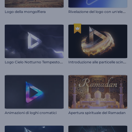
R
ivelazione del logo con un'elegante luce.
Logo della mongolfiera
L
ogo Cielo Notturno Tempestoso
I
ntroduzione alle particelle scintillanti vorticose
Animazioni di loghi cromatici
Apertura spirituale del Ramadan