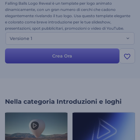
Falling Balls Logo Reveal è un template per logo animato
dinamicamente, con un gran numero di cerchi che cadono
elegantemente rivelando il tuo logo. Usa questo template elegante
e colorato come breve introduzione per le tue slideshow,
presentazioni, spot pubblicitari, promozioni o video di YouTube.
Carica semplicemente il tuo logo, aggiungi il testo e lascia i tuoi
Versione 1
clienti a bocca aperta con questo design del logo impressionante,
pulito e super creativo!
Crea Ora
Nella categoria
Introduzioni e loghi