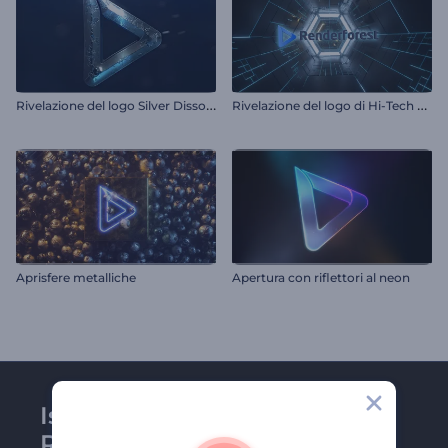
R
ivelazione del logo Silver Dissolve
R
ivelazione del logo di Hi-Tech Tunnel
Aprisfere metalliche
Apertura con riflettori al neon
Iscriviti alla newsletter di
Renderforest