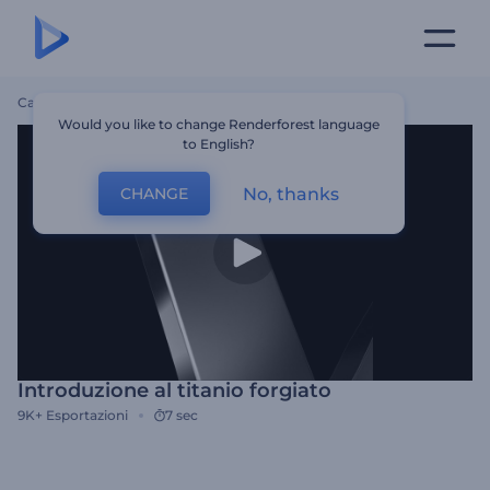
Casa
Modelli
Introduzione Al Titanio Forgiato
Would you like to change Renderforest language
to English?
No, thanks
CHANGE
Introduzione al titanio forgiato
9K+
Esportazioni
7 sec