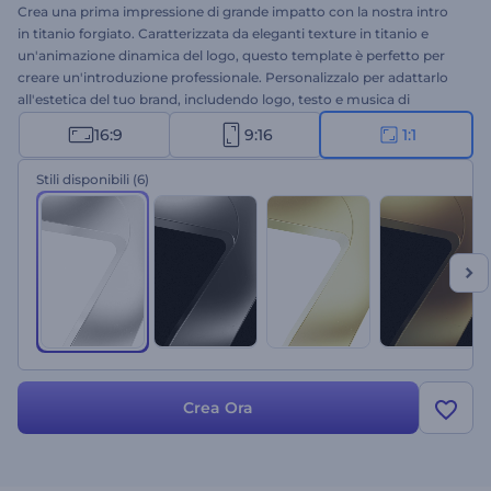
Crea una prima impressione di grande impatto con la nostra intro
in titanio forgiato. Caratterizzata da eleganti texture in titanio e
un'animazione dinamica del logo, questo template è perfetto per
creare un'introduzione professionale. Personalizzalo per adattarlo
all'estetica del tuo brand, includendo logo, testo e musica di
sottofondo. Ideale per lanci di prodotti, presentazioni di servizi,
16:9
9:16
1:1
video promozionali, intro o outro di canali e molto altro. Crea ora e
conquista il tuo pubblico come mai prima d'ora!
Stili disponibili
(6)
Crea Ora