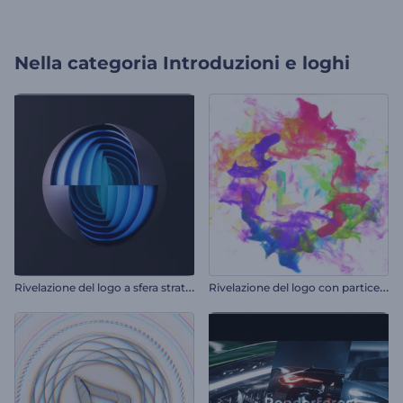
Nella categoria
Introduzioni e loghi
R
ivelazione del logo a sfera stratificata
R
ivelazione del logo con particelle colorate