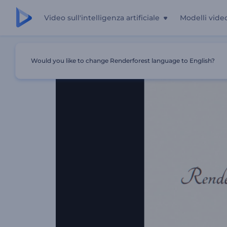
Video sull'intelligenza artificiale
Modelli vide
Casa
Modelli
Presentazione Di Diapositive Con Gocce D
Would you like to change Renderforest language to English?