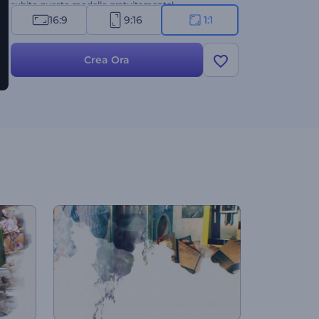
subito questo modello gratuitamente!
16:9
9:16
1:1
Crea Ora