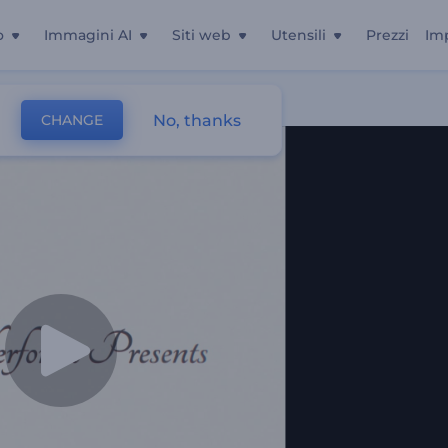
o
Immagini AI
Siti web
Utensili
Prezzi
Im
'inchiostro
No, thanks
CHANGE