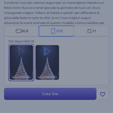
Condividi i tuoi più calorosi auguri per un meraviglioso Natale e un
felice Anno Nuovo e rendi speciale la giornata dei tuoi cari. Ecco
l'inaugurale magico "Albero di Natale a spirale" per diffondere la
gioia delle feste in tutta la città. Scrivi i tuoi migliori auguri
attraverso le scene animate di questo modello a tema natalizio per
far credere ai tuoi amici e familiari nella magia del Natale. Carica i
16:9
9:16
1:1
tuoi file multimediali, scrivi i tuoi messaggi e ottieni un video di
auguri animato professionale in pochi clic. Perfetto per spot
Stili disponibili
(2)
televisivi, inviti a cena di Natale, video di auguri e molto altro.
Provalo subito!
Crea Ora