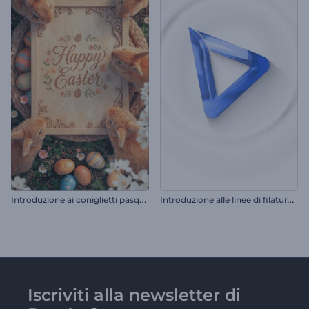
I
ntroduzione ai coniglietti pasquali realistici
I
ntroduzione alle linee di filatura pulite
Iscriviti alla newsletter di