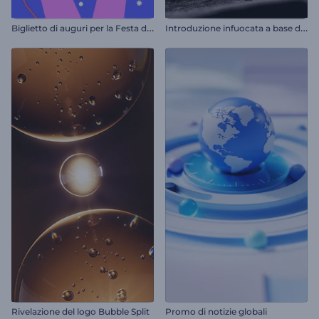
B
iglietto di auguri per la Festa del Lavoro
I
ntroduzione infuocata a base di pietra
Rivelazione del logo Bubble Split
Promo di notizie globali