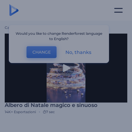
Casa
Modelli
Albero Di Natale Magico E Sinuoso
Would you like to change Renderforest language
to English?
No, thanks
CHANGE
Albero di Natale magico e sinuoso
14K+
Esportazioni
7 sec