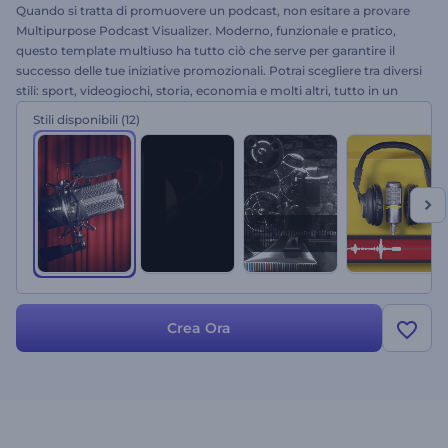
Quando si tratta di promuovere un podcast, non esitare a provare
Multipurpose Podcast Visualizer. Moderno, funzionale e pratico,
questo template multiuso ha tutto ciò che serve per garantire il
successo delle tue iniziative promozionali. Potrai scegliere tra diversi
stili: sport, videogiochi, storia, economia e molti altri, tutto in un
unico strumento. Bastano pochi clic per inserire il nome del
Stili disponibili
(12)
conduttore, il titolo del podcast o qualsiasi link necessario per
ospitare il tuo podcast. Provalo subito!
Crea Ora