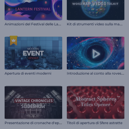
A
nimazioni del Festival delle Lanterne
K
it di strumenti video sulla mappa del mondo
I
ntroduzione al conto alla rovescia del tunnel cosmico
Apertura di eventi moderni
P
resentazione di cronache d'epoca
Titoli di apertura di Sfere astratte