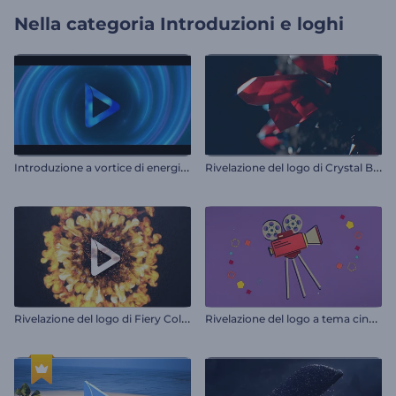
Nella categoria
Introduzioni e loghi
I
ntroduzione a vortice di energia neon
R
ivelazione del logo di Crystal Blast
R
ivelazione del logo di Fiery Collision
R
ivelazione del logo a tema cinematografico