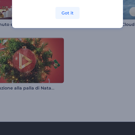
Got it
uto e felice anno nuovo
Introduzione alla palla di Natale festiva