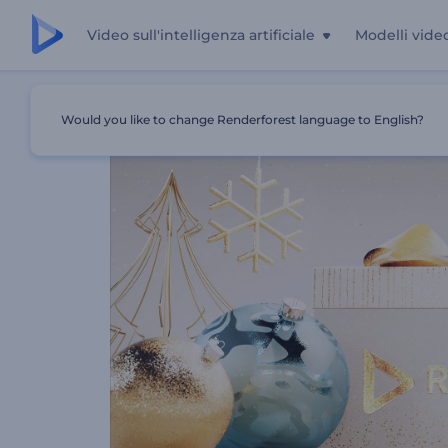
Video sull'intelligenza artificiale
Modelli vide
Casa
Modelli
Introduzione Scintillante Per La Notte D
Would you like to change Renderforest language to English?