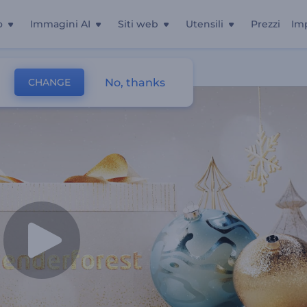
o
Immagini AI
Siti web
Utensili
Prezzi
Im
i Capodanno
No, thanks
CHANGE