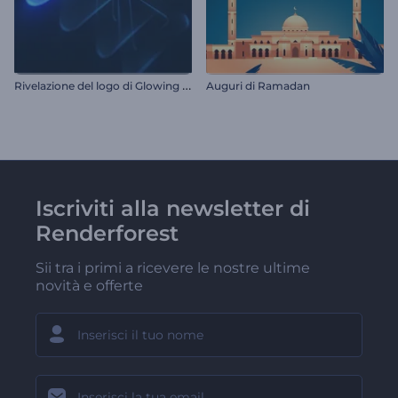
R
ivelazione del logo di Glowing Layers
Auguri di Ramadan
Iscriviti alla newsletter di
Renderforest
Sii tra i primi a ricevere le nostre ultime
novità e offerte