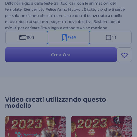
Diffondi la gioia delle feste tra i tuoi cari con le animazioni del
template "Benvenuto Felice Anno Nuovo". È tutto ciò che ti serve
per salutare l'anno che si è concluso e dare il benvenuto a quello
nuovo, ricco di speranze, sogni e nuovi obiettivi. Bastano pochi
minuti per caricare il tuo logo e ottenere un'animazione
professionale, perfetta per svariati progetti. Ideale per inviti e
16:9
9:16
1:1
introduzioni di presentazioni, spot di Capodanno, video di auguri e
molto altro. Provalo subito!
Crea Ora
Video creati utilizzando questo
modello