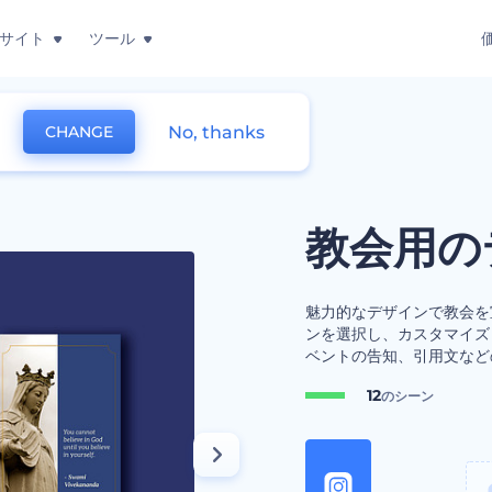
サイト
ツール
No, thanks
CHANGE
会用のデザインキット
教会用の
魅力的なデザインで教
ンを選択し、カスタマイズ
ベントの告知、引用文なと
12
のシーン