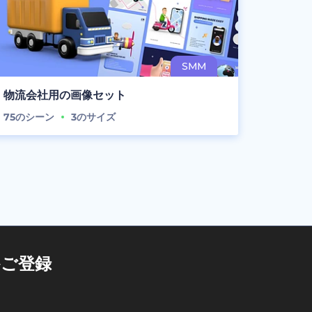
物流会社用の画像セット
75
のシーン
3
のサイズ
ご登録