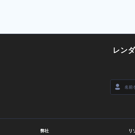
レン
弊社
リ