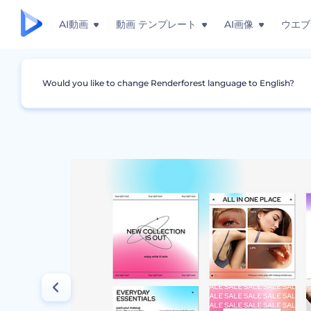
AI動画
動画 テンプレート
AI画像
ウエブ
Would you like to change Renderforest language to English?
グラフィック
インスタグラム・ストーリー
化