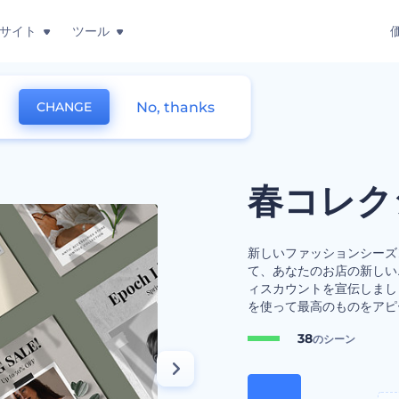
サイト
ツール
No, thanks
CHANGE
コレクションのセット
春コレク
新しいファッションシーズ
て、あなたのお店の新しい
ィスカウントを宣伝しまし
を使って最高のものをアピ
38
のシーン