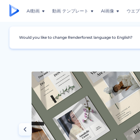
AI動画
動画 テンプレート
AI画像
ウエブ
Would you like to change Renderforest language to English?
グラフィック
インスタグラム・ストーリー
春