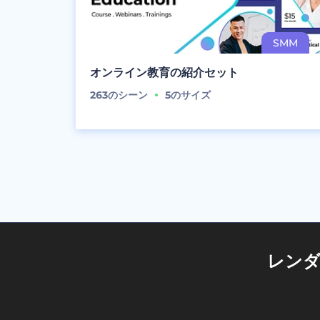
オンライン教育の紹介セット
263
のシーン
5
のサイズ
レン