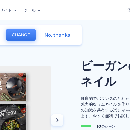
サイト
ツール
No, thanks
CHANGE
ンのレシピ用動画サムネイル
ビーガン
ネイル
健康的でバランスのとれた
魅力的なサムネイルを作り
の知識を共有する楽しみを
ます。今すぐ無料でお試し
10
のシーン