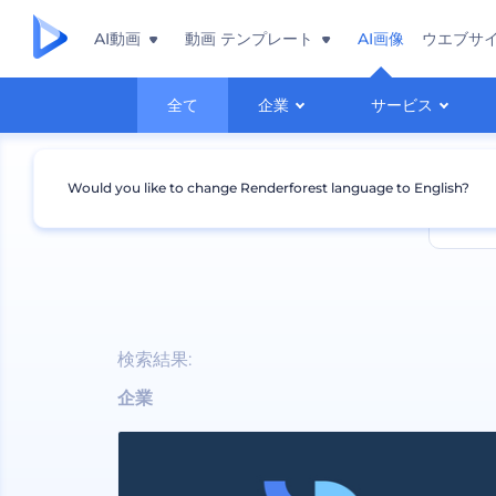
AI動画
動画 テンプレート
AI画像
ウエブサ
全て
企業
サービス
Would you like to change Renderforest language to English?
検索結果:
企業
企業