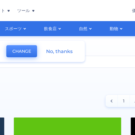
イト
ツール
スポーツ
飲食店
自然
動物
No, thanks
CHANGE
1