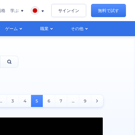
価格
学ぶ
サインイン
無料で試す
ゲーム
職業
その他
...
3
4
5
6
7
...
9