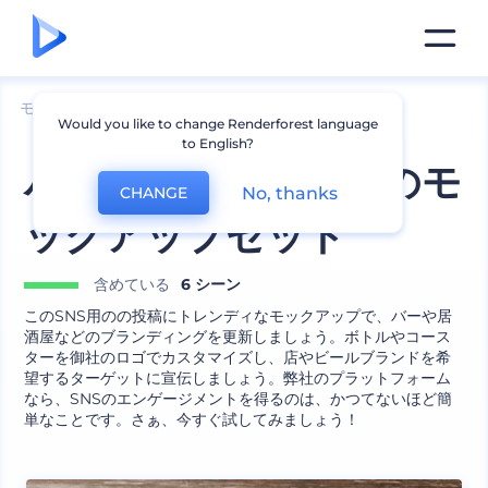
モックアップ
印刷物
コースターのモックアップ
Would you like to change Renderforest language
to English?
バー・コースター用のモ
No, thanks
CHANGE
ックアップセット
含めている
6 シーン
このSNS用のの投稿にトレンディなモックアップで、バーや居
酒屋などのブランディングを更新しましょう。ボトルやコース
ターを御社のロゴでカスタマイズし、店やビールブランドを希
望するターゲットに宣伝しましょう。弊社のプラットフォーム
なら、SNSのエンゲージメントを得るのは、かつてないほど簡
単なことです。さぁ、今すぐ試してみましょう！