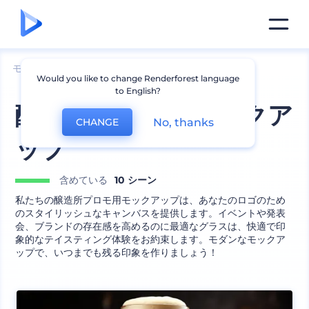
モックアップ
製品
ガラスのモックアップ
Would you like to change Renderforest language
to English?
醸造所プロモ用モックア
No, thanks
CHANGE
ップ
含めている
10 シーン
私たちの醸造所プロモ用モックアップは、あなたのロゴのため
のスタイリッシュなキャンバスを提供します。イベントや発表
会、ブランドの存在感を高めるのに最適なグラスは、快適で印
象的なテイスティング体験をお約束します。モダンなモックア
ップで、いつまでも残る印象を作りましょう！