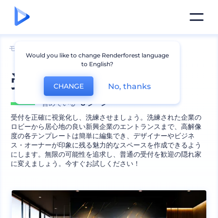
モックアップ
ブランディング
ロゴのモックアップ
Would you like to change Renderforest language
to English?
受付モックアップ
No, thanks
CHANGE
含めている
8 シーン
受付を正確に視覚化し、洗練させましょう。洗練された企業の
ロビーから居心地の良い新興企業のエントランスまで、高解像
度の各テンプレートは簡単に編集でき、デザイナーやビジネ
ス・オーナーが印象に残る魅力的なスペースを作成できるよう
にします。無限の可能性を追求し、普通の受付を歓迎の隠れ家
に変えましょう。今すぐお試しください！